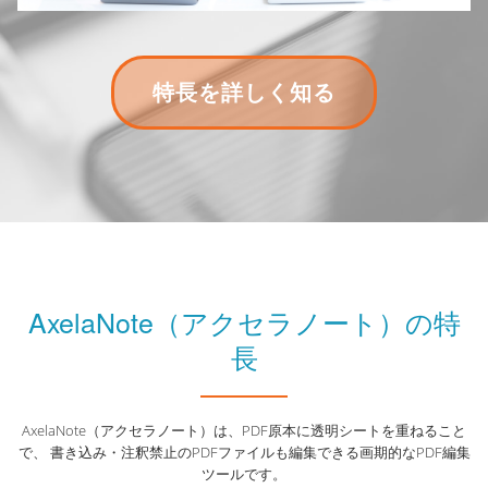
り
ヘ
特長を詳しく知る
替
ッ
え
ダ
ー
ボ
タ
ン
AxelaNote（アクセラノート）の特
の
長
ラ
ベ
AxelaNote（アクセラノート）は、PDF原本に透明シートを重ねること
ル:
で、 書き込み・注釈禁止のPDFファイルも編集できる画期的なPDF編集
特
ツールです。