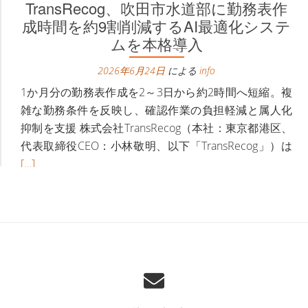
TransRecog、吹田市水道部に勤務表作
イ
あ
成時間を約9割削減するAI最適化システ
ド
な
ムを本格導入
FM「社
た
長！
2026年6月24日
による
の
info
あ
会
1か月分の勤務表作成を2～3日から約2時間へ短縮。複
な
社
雑な勤務条件を反映し、確認作業の負担軽減と属人化
た
教
抑制を支援 株式会社TransRecog（本社：東京都港区、
の
え
続
代表取締役CEO：小林敬明、以下「TransRecog」）は
会
て
き
[…]
社
く
を
TransRecog、
続きを読む
教
だ
読
吹
え
さ
む
田
て
い。」
Tr
市
く
に
吹
水
だ
弊
田
道
さ
社
市
部
い。」
代
水