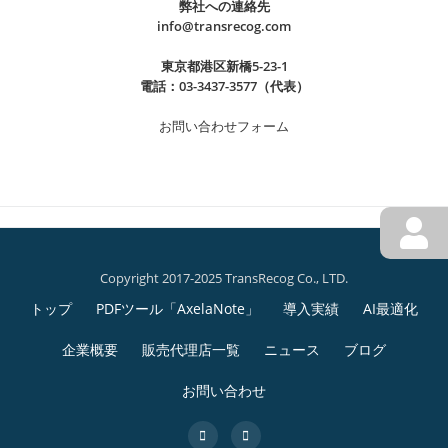
に
弊社への連絡先
に
表
道
info@transrecog.com
勤
【お知らせ】当社は「デジタル化・AI
弊
の
部
務
導入補助金2026」のIT導入支援事業者
社
東京都港区新橋5-23-1
小
に
表
電話：03-3437-3577（代表）
に採択されました
代
林
勤
作
表
が
務
お問い合わせフォーム
2026年5月9日
による
成
info
の
出
表
時
このたび株式会社TransRecogは、「デジタル化・AI導
小
演
作
間
入補助金2026」のIT導入支援事業者として採択されま
林
し
成
を
した。 本制度は、中小企業・小規模事業者等が生産性
が
ま
時
約
向上に資するITツールを導入する際、その導入費用の
出
し
間
9
続
一部を
[…]
演
た
Copyright 2017-2025 TransRecog Co., LTD.
を
割
第
き
し
【お
続きを読む
約
トップ
PDFツール「AxelaNote」
導入実績
AI最適化
削
を
ま
知
2
9
減
読
し
企業概要
販売代理店一覧
ニュース
ブログ
ら
割
す
む
メ
た
せ】
削
お問い合わせ
る
【お
当
ニ
減
AI
知
社
fa-
fa-
す
最