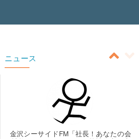
投
ニュース
稿
ス
ラ
イ
ダ
ー
金沢シーサイドFM「社長！あなたの会