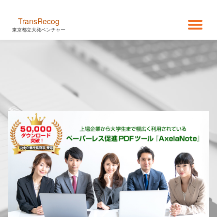
TransRecog
コ
ナ
東京都立大発ベンチャー
ン
テ
ビ
ン
ツ
ゲ
へ
ス
キ
ー
ッ
プ
シ
ョ
ン
を
切