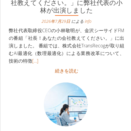
ナ
社教えてください。」に弊社代表の小
林が出演しました
ビ
2026年7月29日
による
info
ゲ
弊社代表取締役CEOの小林敬明が、金沢シーサイドFM
ー
の番組「社長！あなたの会社教えてください。」に出
演しました。 番組では、株式会社TransRecogが取り組
シ
むAI最適化（数理最適化）による業務改革について、
ョ
続
技術の特徴
[…]
き
ン
金
続きを読む
を
沢
下
読
シ
む
ー
金
サ
沢
イ
シ
ド
ー
FM「社
サ
長！