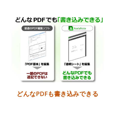
長
を
詳
し
く
知
る
どんなPDFも書き込みできる