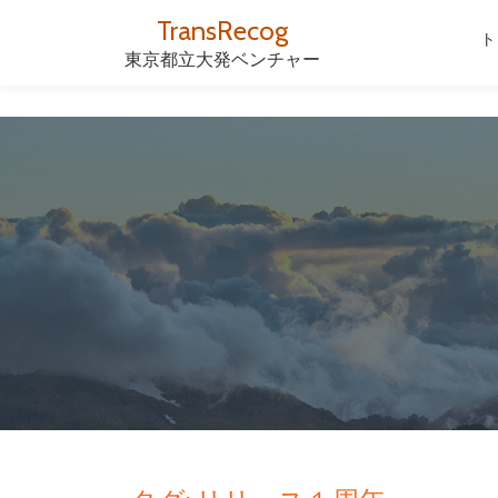
TransRecog
ト
コ
東京都立大発ベンチャー
ン
テ
ン
ツ
へ
ス
キ
ッ
プ