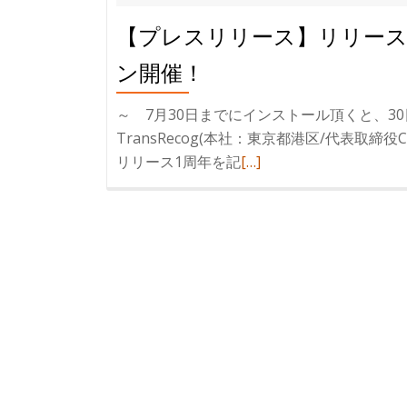
【プレスリリース】リリース
ン開催！
～ 7月30日までにインストール頂くと、3
TransRecog(本社：東京都港区/代表取締役
続
リリース1周年を記
[…]
き
を
読
む
【プ
レ
ス
リ
リ
ー