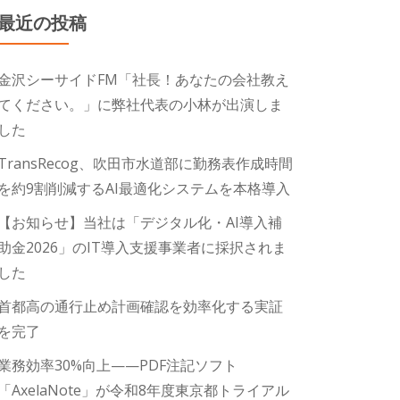
最近の投稿
金沢シーサイドFM「社長！あなたの会社教え
てください。」に弊社代表の小林が出演しま
した
TransRecog、吹田市水道部に勤務表作成時間
を約9割削減するAI最適化システムを本格導入
【お知らせ】当社は「デジタル化・AI導入補
助金2026」のIT導入支援事業者に採択されま
した
首都高の通行止め計画確認を効率化する実証
を完了
業務効率30%向上——PDF注記ソフト
「AxelaNote」が令和8年度東京都トライアル