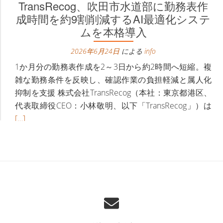
TransRecog、吹田市水道部に勤務表作
イ
あ
成時間を約9割削減するAI最適化システ
ド
な
ムを本格導入
FM「社
た
長！
2026年6月24日
による
の
info
あ
会
1か月分の勤務表作成を2～3日から約2時間へ短縮。複
な
社
雑な勤務条件を反映し、確認作業の負担軽減と属人化
た
教
抑制を支援 株式会社TransRecog（本社：東京都港区、
の
え
続
代表取締役CEO：小林敬明、以下「TransRecog」）は
会
て
き
[…]
社
く
を
TransRecog、
続きを読む
教
だ
読
吹
え
さ
む
田
て
い。」
Tr
市
く
に
吹
水
だ
弊
田
道
さ
社
市
部
い。」
代
水