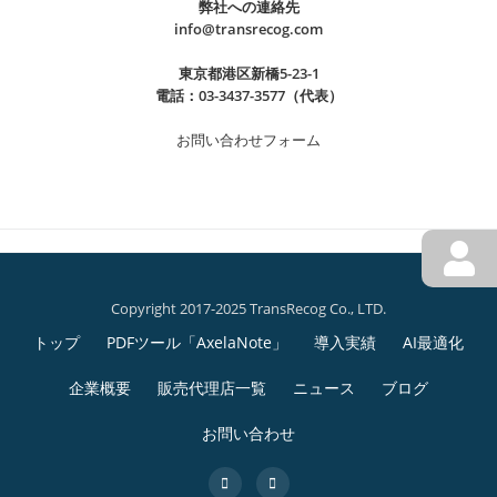
に
弊社への連絡先
に
表
道
info@transrecog.com
勤
【お知らせ】当社は「デジタル化・AI
弊
の
部
務
導入補助金2026」のIT導入支援事業者
社
東京都港区新橋5-23-1
小
に
表
電話：03-3437-3577（代表）
に採択されました
代
林
勤
作
表
が
務
お問い合わせフォーム
2026年5月9日
による
成
info
の
出
表
時
このたび株式会社TransRecogは、「デジタル化・AI導
小
演
作
間
入補助金2026」のIT導入支援事業者として採択されま
林
し
成
を
した。 本制度は、中小企業・小規模事業者等が生産性
が
ま
時
約
向上に資するITツールを導入する際、その導入費用の
出
し
間
9
続
一部を
[…]
演
た
Copyright 2017-2025 TransRecog Co., LTD.
を
割
第
き
し
【お
続きを読む
約
トップ
PDFツール「AxelaNote」
導入実績
AI最適化
削
を
ま
知
2
9
減
読
し
企業概要
販売代理店一覧
ニュース
ブログ
ら
割
す
む
メ
た
せ】
削
お問い合わせ
る
【お
当
ニ
減
AI
知
社
fa-
fa-
す
最