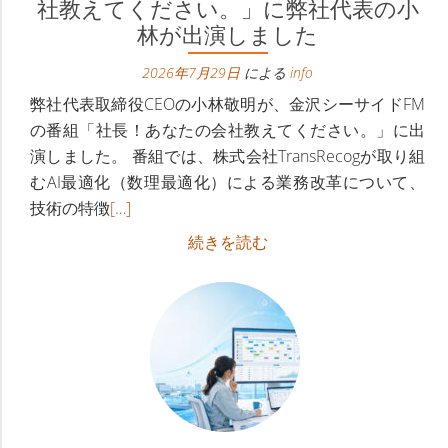
ナ
社教えてください。」に弊社代表の小
林が出演しました
ビ
2026年7月29日
による
info
ゲ
弊社代表取締役CEOの小林敬明が、金沢シーサイドFM
ー
の番組「社長！あなたの会社教えてください。」に出
演しました。 番組では、株式会社TransRecogが取り組
シ
むAI最適化（数理最適化）による業務改革について、
ョ
続
技術の特徴
[…]
き
ン
金
続きを読む
を
沢
下
読
シ
む
ー
金
サ
沢
イ
シ
ド
ー
FM「社
サ
長！