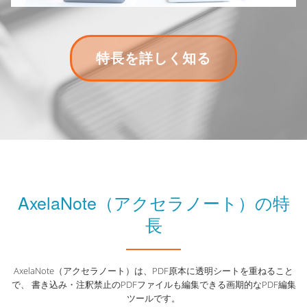
り
ヘ
特長を詳しく知る
替
ッ
え
ダ
ー
ボ
タ
ン
AxelaNote（アクセラノート）の特
の
長
ラ
ベ
AxelaNote（アクセラノート）は、PDF原本に透明シートを重ねること
ル:
で、 書き込み・注釈禁止のPDFファイルも編集できる画期的なPDF編集
特
ツールです。