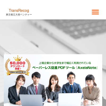
TransRecog
コ
ナ
東京都立大発ベンチャー
ン
テ
ビ
ン
ツ
ゲ
へ
ス
キ
ー
ッ
プ
シ
ョ
ン
を
切