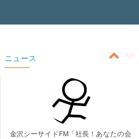
投
ニュース
稿
ス
ラ
イ
ダ
ー
金沢シーサイドFM「社長！あなたの会