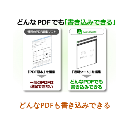
長
を
詳
し
く
知
る
どんなPDFも書き込みできる