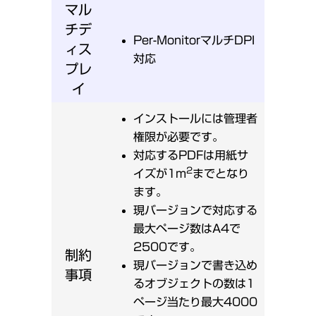
マル
チデ
Per-MonitorマルチDPI
ィス
対応
プレ
イ
インストールには管理者
権限が必要です。
対応するPDFは用紙サ
2
イズが1m
までとなり
ます。
現バージョンで対応する
最大ページ数はA4で
2500です。
制約
現バージョンで書き込め
事項
るオブジェクトの数は1
ページ当たり最大4000