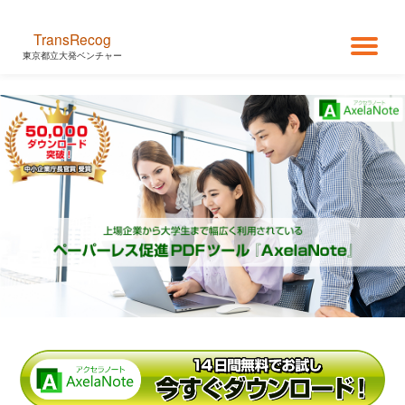
TransRecog
コ
ナ
東京都立大発ベンチャー
ン
テ
ビ
ン
ツ
ゲ
へ
ス
キ
ー
ッ
プ
シ
ョ
ン
を
切