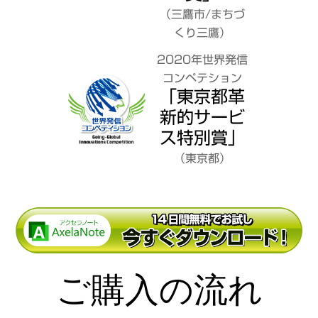
（三鷹市/まちづ
くり三鷹）
2020年世界発信
コンペテション
「東京都革
新的サービ
ス特別賞」
（東京都）
ご購入の流れ