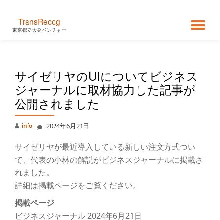
TransRecog
コ
ナ
東京都立大発ベンチャー
ン
テ
ビ
ン
ツ
サイゼリヤのUIについてビジネス
ゲ
へ
ス
ジャーナルに取材協力した記事が
キ
ー
公開されました
ッ
プ
シ
info
2024年6月21日
ョ
サイゼリヤが最近導入している新しい注文方式つい
て、代表の小林の解説がビジネスジャーナルに掲載さ
ン
れました。
詳細は掲載ページをご覧ください。
を
掲載ページ
切
ビジネスジャーナル 2024年6⽉21⽇