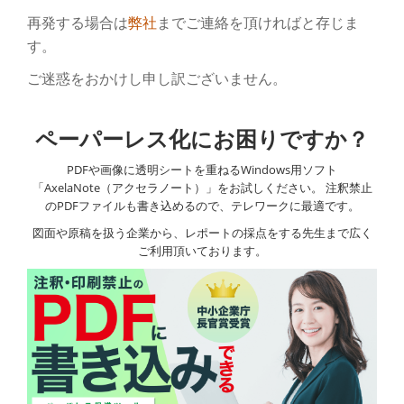
再発する場合は
弊社
までご連絡を頂ければと存じま
り
す。
替
ご迷惑をおかけし申し訳ございません。
え
ペーパーレス化にお困りですか？
PDFや画像に透明シートを重ねるWindows用ソフト
「AxelaNote（アクセラノート）」をお試しください。 注釈禁止
のPDFファイルも書き込めるので、テレワークに最適です。
図面や原稿を扱う企業から、レポートの採点をする先生まで広く
ご利用頂いております。