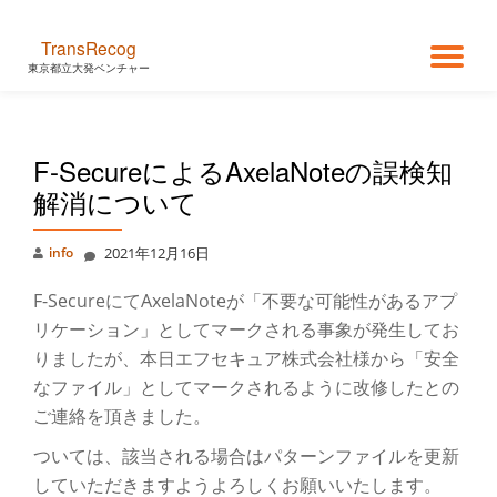
TransRecog
コ
ナ
東京都立大発ベンチャー
ン
テ
ビ
ン
ツ
F-SecureによるAxelaNoteの誤検知
ゲ
へ
ス
解消について
キ
ー
ッ
info
2021年12月16日
プ
シ
F-SecureにてAxelaNoteが「不要な可能性があるアプ
ョ
リケーション」としてマークされる事象が発生してお
りましたが、本日エフセキュア株式会社様から「安全
ン
なファイル」としてマークされるように改修したとの
ご連絡を頂きました。
を
ついては、該当される場合はパターンファイルを更新
していただきますようよろしくお願いいたします。
切