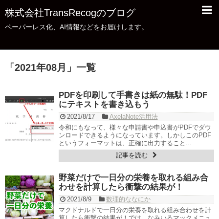
株式会社TransRecogのブログ
ペーパーレス化、AI情報などをお届けします。
「
2021年08月
」
一覧
PDFを印刷して手書きは紙の無駄！PDF
にテキストを書き込もう
2021/8/17
AxelaNote活用法
令和にもなって、様々な申請書や申込書がPDFでダウ
ンロードできるようになっています。しかしこのPDF
というフォーマットは、正確に出力すること...
記事を読む
野菜だけで一日分の栄養を取れる組み合
わせを計算したら衝撃の結果が！
2021/8/9
数理的ななにか
マクドナルドで一日分の栄養を取れる組み合わせを計
算したら衝撃の結果が！では、なみいるマックメニュ